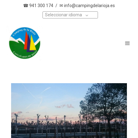
☎ 941 300 174
/
✉ info@campingdelarioja.es
Seleccionar idioma